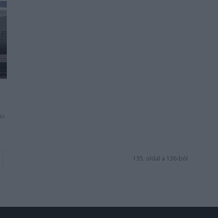
a
ás
135. oldal a 136-ból