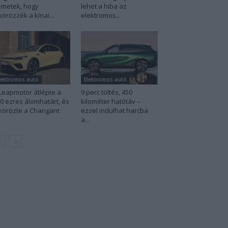
metek, hogy
lehet a hiba az
körözzék a kínai...
elektromos...
lektromos autó
Elektromos autó
Leapmotor átlépte a
9 perc töltés, 450
0 ezres álomhatárt, és
kilométer hatótáv –
körözte a Changant
ezzel indulhat harcba
a...