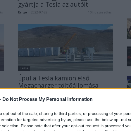
gyártja a Tesla az autóit
Eriqo
-
2022-07-28
ás
10 hozzászólás
Tesla
a
Épül a Tesla kamion első
Megacharger töltőállomása
Eriqo
-
2021-10-13
ás
7 hozzászólás
 -
Do Not Process My Personal Information
to opt-out of the sale, sharing to third parties, or processing of your per
formation for targeted advertising by us, please use the below opt-out s
r selection. Please note that after your opt-out request is processed y