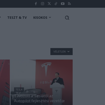
P
TESZT & TV
KISOKOS
VÉLETLEN
TESLA
Távozott a Teslától az
Autopilot fejlesztési vezetője