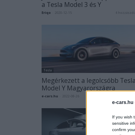
a Tesla Model 3 és Y
Eriqo
-
2020-12-15
4 hozzászól
Tesla
Megérkezett a legolcsóbb Tesl
Model Y Magyarországra
e-cars.hu
-
2022-08-26
5 hozzászól
e-cars.hu
If you wish 
sensitive in
confirm you