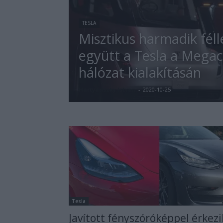
TESLA
Misztikus harmadik féll
együtt a Tesla a Mega
hálózat kialakításán
Hartyanszky Istvan
-
2020-10-25
Tesla
Javított fényszóróképpel érkezi