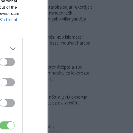
 personal
Az Audi letarolta saját rekordjait
out of the
— készül minden idők
 downstream
leghatékonyabb villanyautója
B’s List of
2026-08-04
9 perc töltés, 450 kilométer
hatótáv – ezzel indulhat harcba
a...
2026-08-05
A Leapmotor átlépte a 100
ezres álomhatárt, és lekörözte
a Changant
2026-08-05
124%-kal nőtt a BYD exportja
— ez lehet az ok, amiért...
2026-08-04
Továbbiak