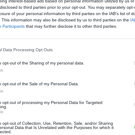
eing interest-based ads based on personal information utilized by us or
disclosed to third parties prior to your opt-out. You may separately opt-
losure of your personal information by third parties on the IAB’s list of
Tesla
. This information may also be disclosed by us to third parties on the
IA
Participants
that may further disclose it to other third parties.
g
A vártnál jobban bírják a
rendőrségi bevetéseket a bázeli
Teslák
ás
l Data Processing Opt Outs
Eriqo
-
2025-01-29
24 hozzászólás
o opt-out of the Sharing of my personal data.
In
o opt-out of the Sale of my Personal Data.
In
to opt-out of processing my Personal Data for Targeted
ing.
Tesla
In
ő
Még egy ideig a Tesla Model Y
o opt-out of Collection, Use, Retention, Sale, and/or Sharing
lehet a legkelendőbb autó...
ersonal Data that Is Unrelated with the Purposes for which it
lected.