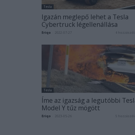
Tesla
Igazán meglepő lehet a Tesla
Cybertruck légellenállása
Eriqo
-
2022-07-27
4 hozzászól
Tesla
Íme az igazság a legutóbbi Tesl
Model Y tűz mögött
Eriqo
-
2023-05-26
5 hozzászól