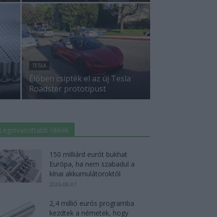
TESLA
Élőben csípték el az új Tesla
Roadster prototípust
Legolvasottabb cikkek
150 milliárd eurót bukhat
Európa, ha nem szabadul a
kínai akkumulátoroktól
2026-08-07
2,4 millió eurós programba
kezdtek a németek, hogy