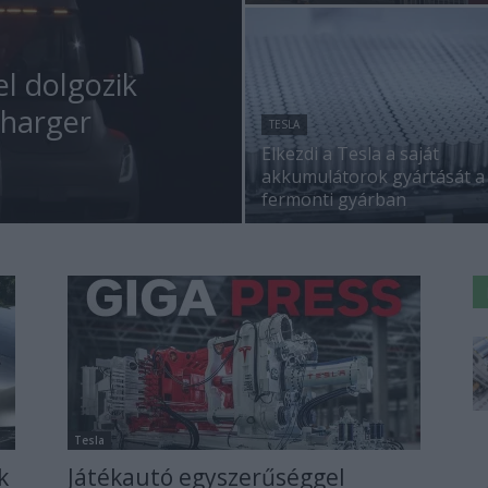
el dolgozik
charger
TESLA
Elkezdi a Tesla a saját
akkumulátorok gyártását a
fermonti gyárban
Tesla
k
Játékautó egyszerűséggel