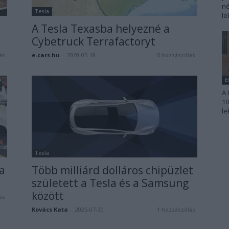
né
Tesla
le
A Tesla Texasba helyezné a
Cybetruck Terrafactoryt
e-cars.hu
-
2020-05-18
ás
0 hozzászólás
E
A 
10
le
Tesla
a
Több milliárd dolláros chipüzlet
született a Tesla és a Samsung
között
ás
Kovács Kata
-
2025-07-30
1 hozzászólás