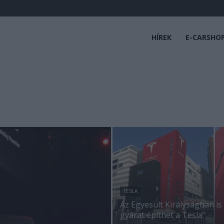
HÍREK
E-CARSHO
TESLA
Az Egyesült Királyságban is
gyárat építhet a Tesla