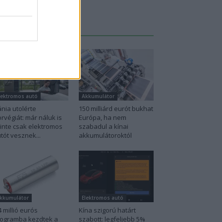
Legutolsó cikkek
lektromos autó
Akkumulátor
nia utolérte
150 milliárd eurót bukhat
rvégiát: már náluk is
Európa, ha nem
inte csak elektromos
szabadul a kínai
tót vesznek...
akkumulátoroktól
kkumulátor
Elektromos autó
4 millió eurós
Kína szigorú határt
ogramba kezdtek a
szabott: legfeljebb 5%