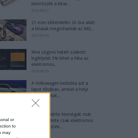
lekörözzék a kínai...
2026-08-07
21 ezer előrendelés 20 óra alatt:
a kínaiak megrohanták az MG...
2026-08-04
Kína szigorú határt szabott:
legfeljebb 5% lehet a hiba az
elektromos...
2026-08-05
A Volkswagen bedobta azt a
lapot Kínában, amivel a helyi
EV-gyártókat...
2026-08-04
Dánia utolérte Norvégiát: már
sonal or
náluk is szinte csak elektromos
autót vesznek...
ection to
ou may
2026-08-07