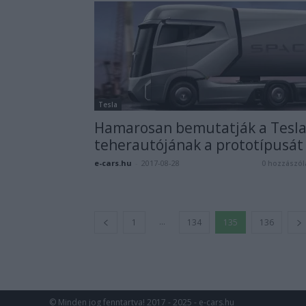
Tesla
Hamarosan bemutatják a Tesl
teherautójának a prototípusát
e-cars.hu
-
2017-08-28
0 hozzászól
...
1
134
135
136
© Minden jog fenntartva! 2017 - 2025 - e-cars.hu