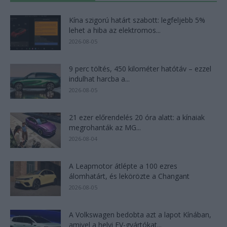
Kína szigorú határt szabott: legfeljebb 5%
lehet a hiba az elektromos...
2026-08-05
9 perc töltés, 450 kilométer hatótáv – ezzel
indulhat harcba a...
2026-08-05
21 ezer előrendelés 20 óra alatt: a kínaiak
megrohanták az MG...
2026-08-04
A Leapmotor átlépte a 100 ezres
álomhatárt, és lekörözte a Changant
2026-08-05
A Volkswagen bedobta azt a lapot Kínában,
amivel a helyi EV-gyártókat...