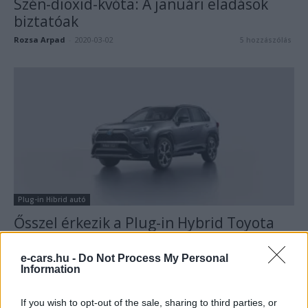
Szén-dioxid-kvóta: A januári eladások
biztatóak
Rozsa Arpad
-
2020-03-02
5 hozzászólás
Plug-in Hibrid autó
Ősszel érkezik a Plug-in Hybrid Toyota
RAV4
e-cars.hu -
Do Not Process My Personal
e-cars.hu
-
2020-05-07
0 hozzászólás
Information
If you wish to opt-out of the sale, sharing to third parties, or