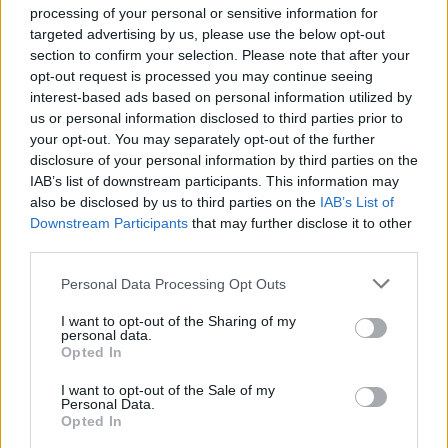
processing of your personal or sensitive information for
targeted advertising by us, please use the below opt-out
section to confirm your selection. Please note that after your
opt-out request is processed you may continue seeing
interest-based ads based on personal information utilized by
us or personal information disclosed to third parties prior to
your opt-out. You may separately opt-out of the further
disclosure of your personal information by third parties on the
Plug-in Hibrid autó
IAB’s list of downstream participants. This information may
Globális szövetséget kötött a
also be disclosed by us to third parties on the
IAB’s List of
Volkswagen AG és a Ford Motor Company
Downstream Participants
that may further disclose it to other
third parties.
e-cars.hu
-
2019-01-18
0 hozzászólás
Personal Data Processing Opt Outs
I want to opt-out of the Sharing of my
personal data.
Opted In
I want to opt-out of the Sale of my
Personal Data.
Opted In