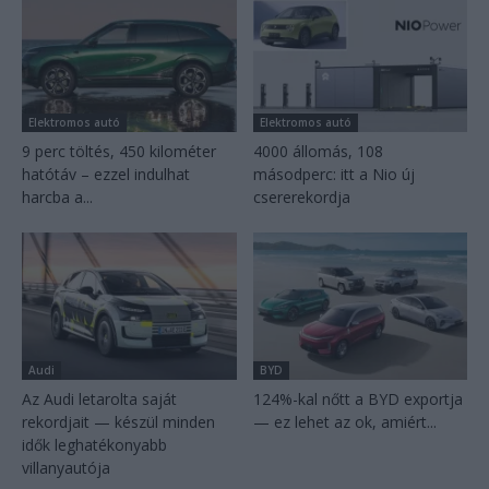
Elektromos autó
Elektromos autó
9 perc töltés, 450 kilométer
4000 állomás, 108
hatótáv – ezzel indulhat
másodperc: itt a Nio új
harcba a...
csererekordja
Audi
BYD
Az Audi letarolta saját
124%-kal nőtt a BYD exportja
rekordjait — készül minden
— ez lehet az ok, amiért...
idők leghatékonyabb
villanyautója