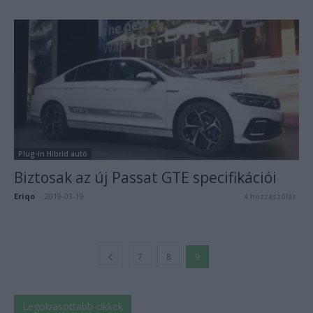
Plug-in Hibrid autó
Biztosak az új Passat GTE specifikációi
Eriqo
-
2019-03-19
4 hozzászólás
7
8
9
Legolvasottabb cikkek