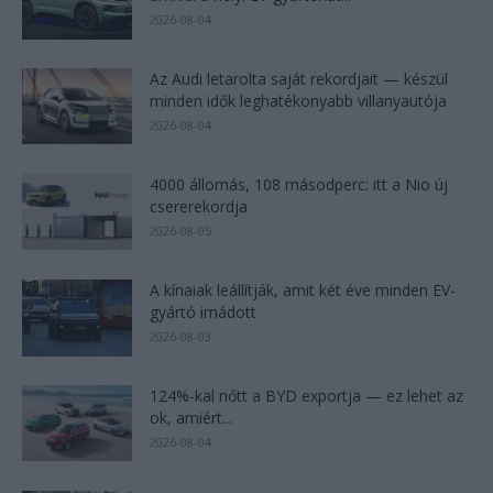
2026-08-04
Az Audi letarolta saját rekordjait — készül
minden idők leghatékonyabb villanyautója
2026-08-04
4000 állomás, 108 másodperc: itt a Nio új
csererekordja
2026-08-05
A kínaiak leállítják, amit két éve minden EV-
gyártó imádott
2026-08-03
124%-kal nőtt a BYD exportja — ez lehet az
ok, amiért...
2026-08-04