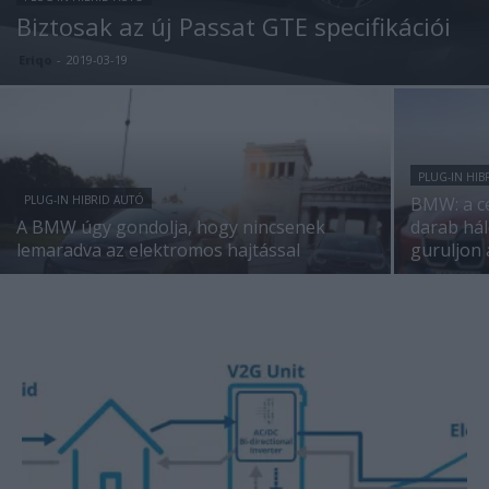
Biztosak az új Passat GTE specifikációi
Eriqo
-
2019-03-19
PLUG-IN HIB
PLUG-IN HIBRID AUTÓ
BMW: a cé
A BMW úgy gondolja, hogy nincsenek
darab hál
lemaradva az elektromos hajtással
guruljon a