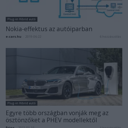
Plug-in Hibrid autó
Nokia-effektus az autóiparban
e-cars.hu
-
2019-06-22
6 hozzászólás
Plug-in Hibrid autó
Egyre több országban vonják meg az
ösztönzőket a PHEV modellektől
Eriqo
-
2022-01-15
4 hozzászólás