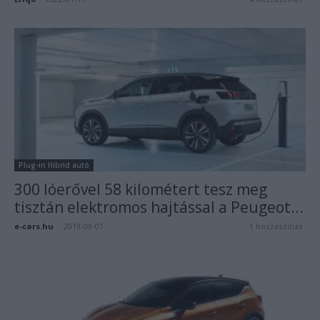
Plug-in Hibrid autó
300 lóerővel 58 kilométert tesz meg
tisztán elektromos hajtással a Peugeot...
e-cars.hu
-
2019-09-01
1 hozzászólás