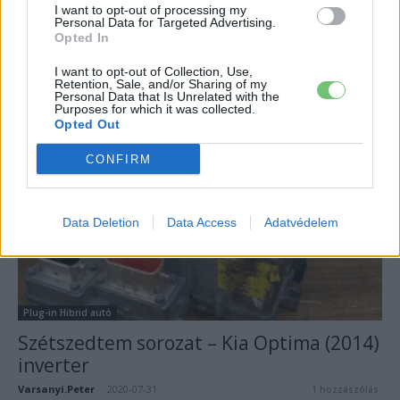
I want to opt-out of processing my
Personal Data for Targeted Advertising.
Plug-in Hibrid autó
Opted In
20 féle plug-in hibridet dob piacra még
I want to opt-out of Collection, Use,
idén a Mercedes-Benz
Retention, Sale, and/or Sharing of my
Personal Data that Is Unrelated with the
Gulyas Zsolt
-
2020-04-17
1 hozzászólás
Purposes for which it was collected.
Opted Out
CONFIRM
Data Deletion
Data Access
Adatvédelem
Plug-in Hibrid autó
Szétszedtem sorozat – Kia Optima (2014)
inverter
Varsanyi.Peter
-
2020-07-31
1 hozzászólás