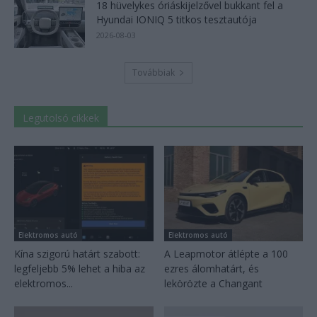
18 hüvelykes óriáskijelzővel bukkant fel a
Hyundai IONIQ 5 titkos tesztautója
2026-08-03
Továbbiak
Legutolsó cikkek
Elektromos autó
Elektromos autó
Kína szigorú határt szabott:
A Leapmotor átlépte a 100
legfeljebb 5% lehet a hiba az
ezres álomhatárt, és
elektromos...
lekörözte a Changant