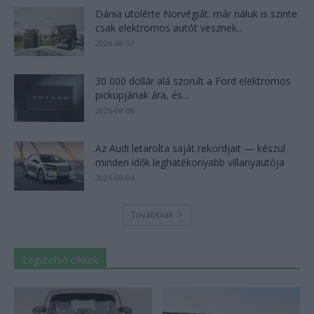
Dánia utolérte Norvégiát: már náluk is szinte
csak elektromos autót vesznek...
2026-08-07
30 000 dollár alá szorult a Ford elektromos
pickupjának ára, és...
2026-08-08
Az Audi letarolta saját rekordjait — készül
minden idők leghatékonyabb villanyautója
2026-08-04
Továbbiak
Legutolsó cikkek