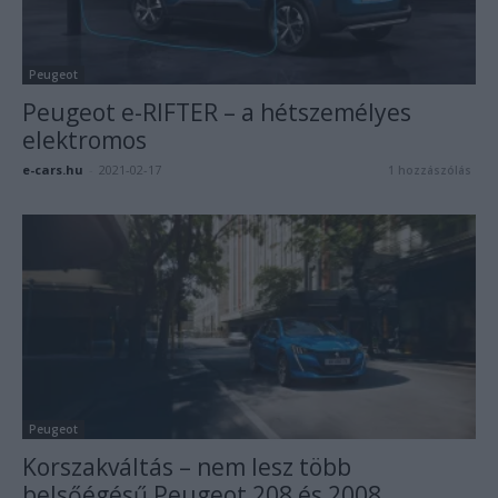
Peugeot
Peugeot e-RIFTER – a hétszemélyes
elektromos
e-cars.hu
-
2021-02-17
1 hozzászólás
Peugeot
Korszakváltás – nem lesz több
belsőégésű Peugeot 208 és 2008