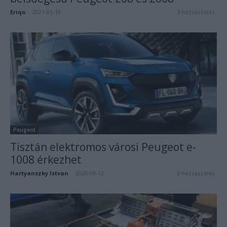
Eriqo
-
2021-01-19
2 hozzászólás
Peugeot
Tisztán elektromos városi Peugeot e-
1008 érkezhet
Hartyanszky Istvan
-
2020-09-12
3 hozzászólás