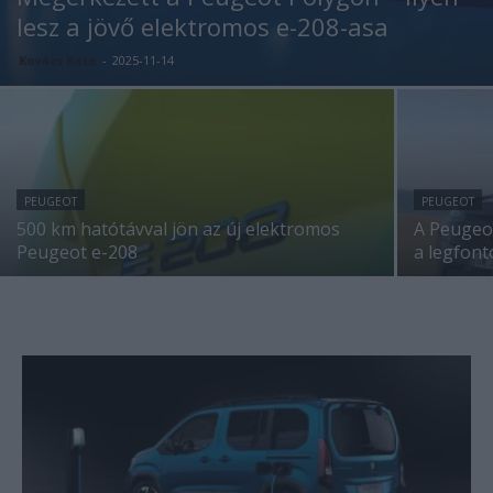
lesz a jövő elektromos e-208-asa
Kovács Kata
-
2025-11-14
PEUGEOT
PEUGEOT
500 km hatótávval jön az új elektromos
A Peugeot
Peugeot e-208
a legfont