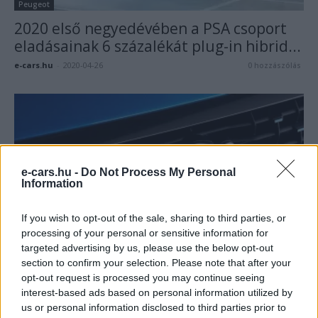
Peugeot
2020 első negyedévében a PSA csoport
eladásainak 6 százalékát plug-in hibrid...
e-cars.hu
-
2020-04-26
0 hozzászólás
e-cars.hu -
Do Not Process My Personal
Information
If you wish to opt-out of the sale, sharing to third parties, or
Peugeot
processing of your personal or sensitive information for
targeted advertising by us, please use the below opt-out
Bajban a PSA e-autós fúziója?
section to confirm your selection. Please note that after your
Gulyas Zsolt
-
2020-03-27
0 hozzászólás
opt-out request is processed you may continue seeing
interest-based ads based on personal information utilized by
us or personal information disclosed to third parties prior to