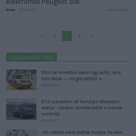
elektromos Peugeot 308
Eriqo
-
2019-12-22
2 hozzászólás
2
3
4
Legolvasottabb cikkek
8500-an rendeltek vakon egy autót, amit
nem láttak — megkezdődött a...
2026-08-07
97,6 százalékon áll Norvégia villanyautó-
aránya – közben átrendeződött a márkák
sorrendje
2026-08-07
150 milliárd eurót bukhat Európa, ha nem