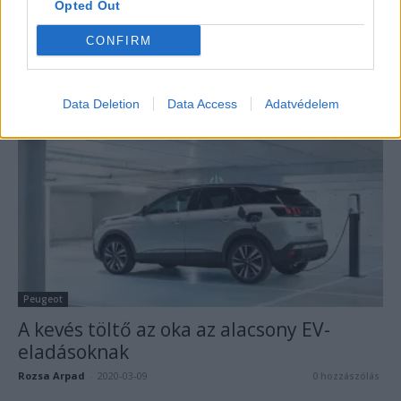
Opted Out
Peugeot
CONFIRM
Elektromos lesz a Peugeot 108 is
Eriqo
-
2020-03-11
0 hozzászólás
Data Deletion
Data Access
Adatvédelem
Peugeot
A kevés töltő az oka az alacsony EV-
eladásoknak
Rozsa Arpad
-
2020-03-09
0 hozzászólás