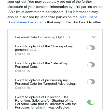
your opt-out. You may separately opt-out of the further
disclosure of your personal information by third parties on the
IAB’s list of downstream participants. This information may
also be disclosed by us to third parties on the
IAB’s List of
Downstream Participants
that may further disclose it to other
third parties.
Personal Data Processing Opt Outs
Peugeot
I want to opt-out of the Sharing of my
Ennyibe kerül Magyarországon a tisztán
personal data.
Opted In
elektromos Peugeot e2008
e-cars.hu
-
2020-03-22
I want to opt-out of the Sale of my
2 hozzászólás
Personal Data.
Opted In
I want to opt-out of processing my
Personal Data for Targeted Advertising.
Opted In
I want to opt-out of Collection, Use,
Retention, Sale, and/or Sharing of my
Personal Data that Is Unrelated with the
Purposes for which it was collected.