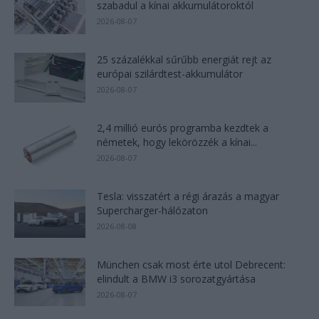
szabadul a kínai akkumulátoroktól
2026-08-07
25 százalékkal sűrűbb energiát rejt az
európai szilárdtest-akkumulátor
2026-08-07
2,4 millió eurós programba kezdtek a
németek, hogy lekörözzék a kínai...
2026-08-07
Tesla: visszatért a régi árazás a magyar
Supercharger-hálózaton
2026-08-08
München csak most érte utol Debrecent:
elindult a BMW i3 sorozatgyártása
2026-08-07