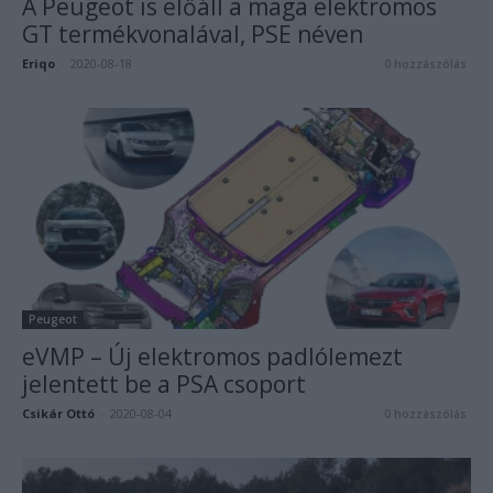
A Peugeot is előáll a maga elektromos
GT termékvonalával, PSE néven
Eriqo
-
2020-08-18
0 hozzászólás
Peugeot
eVMP – Új elektromos padlólemezt
jelentett be a PSA csoport
Csikár Ottó
-
2020-08-04
0 hozzászólás