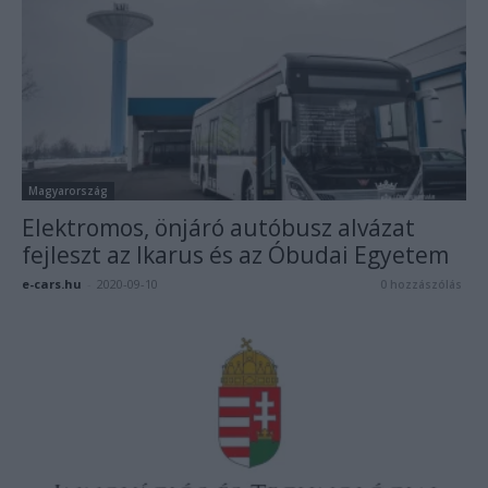
Magyarország
Elektromos, önjáró autóbusz alvázat
fejleszt az Ikarus és az Óbudai Egyetem
e-cars.hu
-
2020-09-10
0 hozzászólás