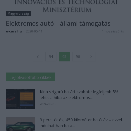
Magyarország
Elektromos autó – állami támogatás
e-cars.hu
-
2020-05-11
1 hozzászólás
94
95
96
Legolvasottabb cikkek
Kína szigorú határt szabott: legfeljebb 5%
lehet a hiba az elektromos...
2026-08-05
9 perc töltés, 450 kilométer hatótáv – ezzel
indulhat harcba a...