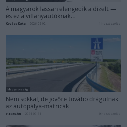
A magyarok lassan elengedik a dízelt —
és ez a villanyautóknak...
Kovács Kata
-
2026-06-02
1 hozzászólás
Magyarország
Nem sokkal, de jövőre tovább drágulnak
az autópálya-matricák
e-cars.hu
-
2024-09-11
0 hozzászólás