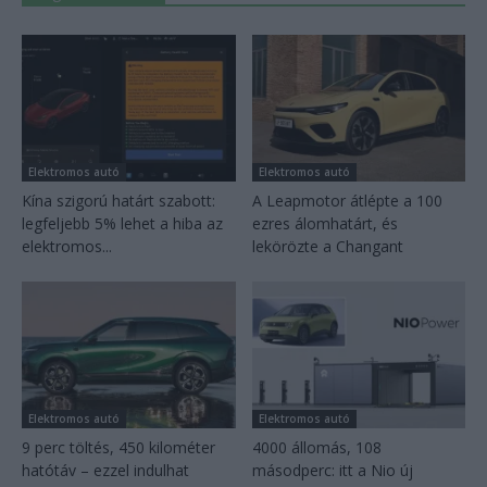
Elektromos autó
Elektromos autó
Kína szigorú határt szabott:
A Leapmotor átlépte a 100
legfeljebb 5% lehet a hiba az
ezres álomhatárt, és
elektromos...
lekörözte a Changant
Elektromos autó
Elektromos autó
9 perc töltés, 450 kilométer
4000 állomás, 108
hatótáv – ezzel indulhat
másodperc: itt a Nio új