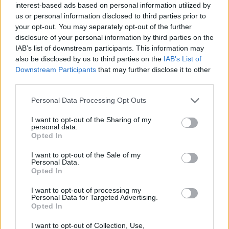
interest-based ads based on personal information utilized by
e-cars.hu
-
2024-03-22
27 hozzászólás
us or personal information disclosed to third parties prior to
your opt-out. You may separately opt-out of the further
disclosure of your personal information by third parties on the
IAB’s list of downstream participants. This information may
also be disclosed by us to third parties on the
IAB’s List of
Downstream Participants
that may further disclose it to other
third parties.
Personal Data Processing Opt Outs
I want to opt-out of the Sharing of my
Magyarország
personal data.
Opted In
Érkeznek az elektromos autók – jelentős
fejlesztések előtt állnak a Volkswagen...
I want to opt-out of the Sale of my
Personal Data.
e-cars.hu
-
2018-01-27
0 hozzászólás
Opted In
I want to opt-out of processing my
Personal Data for Targeted Advertising.
Opted In
I want to opt-out of Collection, Use,