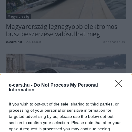
Magyarország
Magyarország legnagyobb elektromos
busz beszerzése valósulhat meg
e-cars.hu
-
2021-08-01
0 hozzászólás
e-cars.hu -
Do Not Process My Personal
Information
If you wish to opt-out of the sale, sharing to third parties, or
processing of your personal or sensitive information for
Magyarország
targeted advertising by us, please use the below opt-out
Drágább lett a Tesla Model Y
section to confirm your selection. Please note that after your
Magyarországon
opt-out request is processed you may continue seeing