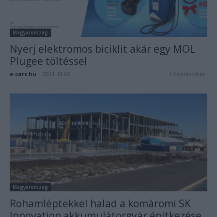
Magyarország
Nyerj elektromos biciklit akár egy MOL
Plugee töltéssel
e-cars.hu
-
2021-12-06
1 hozzászólás
Magyarország
Rohamléptekkel halad a komáromi SK
Innovation akkumulátorgyár építkezése