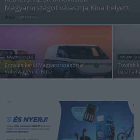
Magyarországot választja Kína helyett
Eriqo
-
2018-01-06
MAGYARORSZÁG
MAGYARORS
Ennyibe kerül Magyarországon a
Tovább k
Volkswagen ID.Buzz
használh