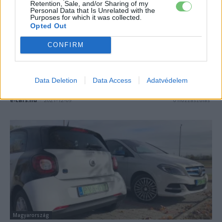
Retention, Sale, and/or Sharing of my
Personal Data that Is Unrelated with the
Purposes for which it was collected.
Opted Out
CONFIRM
Magyarország
Elektromos autókhoz gyártanak katódot
Data Deletion
Data Access
Adatvédelem
Debrecenben 2024-től
e-cars.hu
-
2021-12-09
0 hozzászólás
Magyarország