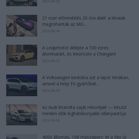
2026-08-05
21 ezer előrendelés 20 óra alatt: a kínaiak
megrohanták az MG...
2026-08-04
A Leapmotor átlépte a 100 ezres
álomhatárt, és lekörözte a Changant
2026-08-05
A Volkswagen bedobta azt a lapot Kínában,
amivel a helyi EV-gyártókat...
2026-08-04
Az Audi letarolta saját rekordjait — készül
minden idők leghatékonyabb villanyautója
2026-08-04
4000 állomás, 108 másodperc: itt a Nio új