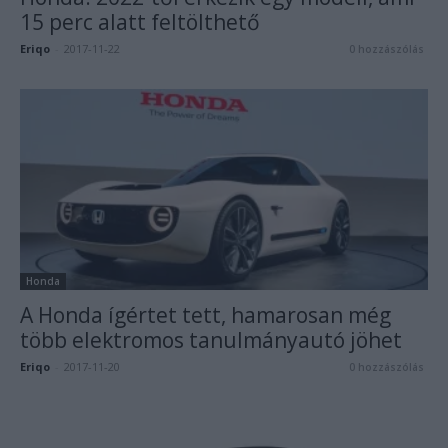
15 perc alatt feltölthető
Eriqo
-
2017-11-22
0 hozzászólás
Honda
A Honda ígértet tett, hamarosan még
több elektromos tanulmányautó jöhet
Eriqo
-
2017-11-20
0 hozzászólás