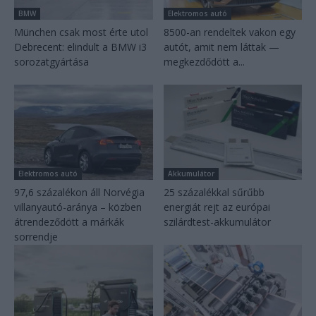
BMW
Elektromos autó
München csak most érte utol
8500-an rendeltek vakon egy
Debrecent: elindult a BMW i3
autót, amit nem láttak —
sorozatgyártása
megkezdődött a...
Elektromos autó
Akkumulátor
97,6 százalékon áll Norvégia
25 százalékkal sűrűbb
villanyautó-aránya – közben
energiát rejt az európai
átrendeződött a márkák
szilárdtest-akkumulátor
sorrendje