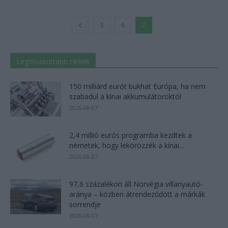
5
6
7
Legolvasottabb cikkek
150 milliárd eurót bukhat Európa, ha nem
szabadul a kínai akkumulátoroktól
2026-08-07
2,4 millió eurós programba kezdtek a
németek, hogy lekörözzék a kínai...
2026-08-07
97,6 százalékon áll Norvégia villanyautó-
aránya – közben átrendeződött a márkák
sorrendje
2026-08-07