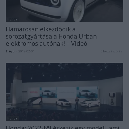
Honda
Hamarosan elkezdődik a
sorozatgyártása a Honda Urban
elektromos autónak! – Videó
Eriqo
-
2018-02-01
0 hozzászólás
Honda
Honda: 2022-től érkezik egy modell, ami