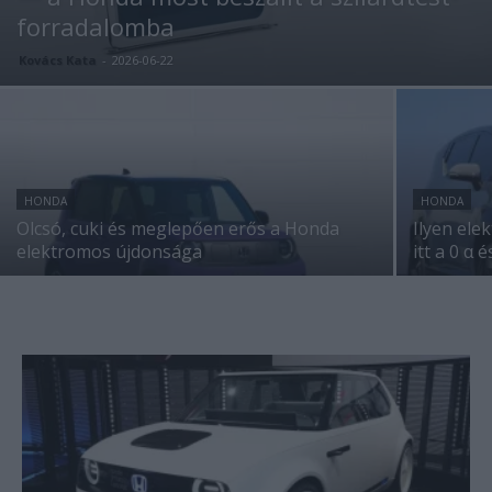
forradalomba
Kovács Kata
-
2026-06-22
HONDA
HONDA
Olcsó, cuki és meglepően erős a Honda
Ilyen ele
elektromos újdonsága
itt a 0 α