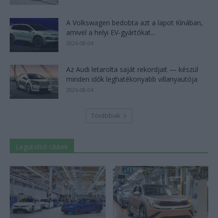
A Volkswagen bedobta azt a lapot Kínában,
amivel a helyi EV-gyártókat...
2026-08-04
Az Audi letarolta saját rekordjait — készül
minden idők leghatékonyabb villanyautója
2026-08-04
Továbbiak
Legutolsó cikkek