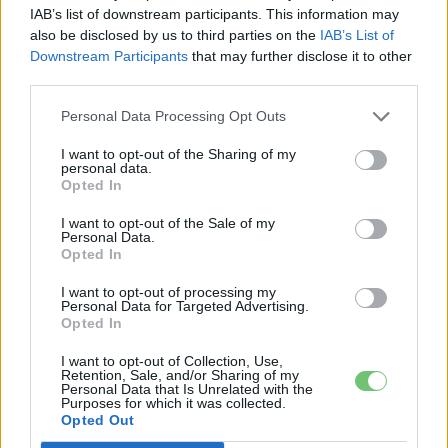
IAB’s list of downstream participants. This information may
also be disclosed by us to third parties on the
IAB’s List of
Downstream Participants
that may further disclose it to other
third parties.
Personal Data Processing Opt Outs
I want to opt-out of the Sharing of my
personal data.
Opted In
Honda
Takahiro Hachigo: mostantól minden új
I want to opt-out of the Sale of my
Personal Data.
Hondába bekerül az elektromos hajtás
Opted In
e-cars.hu
-
2017-09-13
0 hozzászólás
I want to opt-out of processing my
Personal Data for Targeted Advertising.
Opted In
I want to opt-out of Collection, Use,
Retention, Sale, and/or Sharing of my
Personal Data that Is Unrelated with the
Purposes for which it was collected.
Opted Out