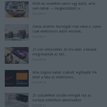
8500-an rendeltek vakon egy autót, amit
nem láttak — megkezdődött a...
2026-08-07
Dánia utolérte Norvégiát: már náluk is szinte
csak elektromos autót vesznek...
2026-08-07
21 ezer előrendelés 20 óra alatt: a kínaiak
megrohanták az MG...
2026-08-04
Kína szigorú határt szabott: legfeljebb 5%
lehet a hiba az elektromos...
2026-08-05
25 százalékkal sűrűbb energiát rejt az
európai szilárdtest-akkumulátor
2026-08-07