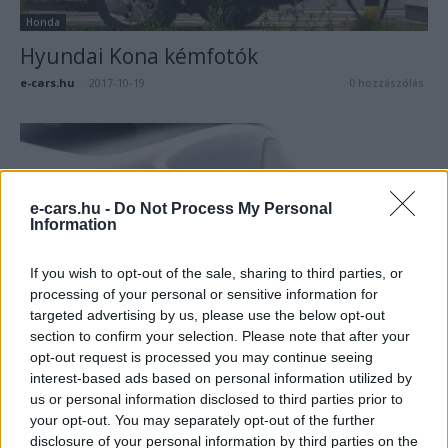
Honda
Hyundai Kona kémfotók
e-cars.hu
-
2017-10-19
0 hozzászólás
e-cars.hu -
Do Not Process My Personal
Information
If you wish to opt-out of the sale, sharing to third parties, or
processing of your personal or sensitive information for
targeted advertising by us, please use the below opt-out
Honda
section to confirm your selection. Please note that after your
Honda Sports EV Concept – új koncepció
opt-out request is processed you may continue seeing
a Hondától
interest-based ads based on personal information utilized by
us or personal information disclosed to third parties prior to
e-cars.hu
-
2017-09-30
0 hozzászólás
your opt-out. You may separately opt-out of the further
disclosure of your personal information by third parties on the