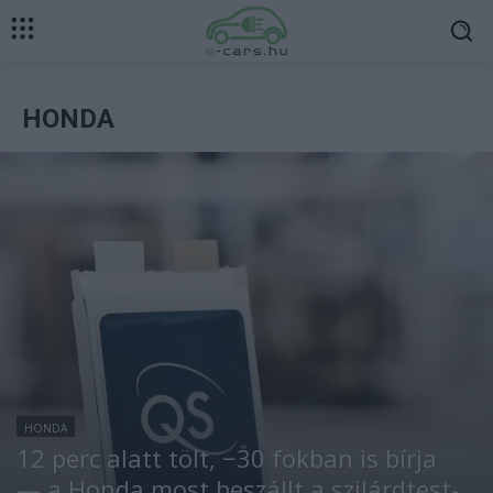
HONDA
HONDA
12 perc alatt tölt, −30 fokban is bírja
— a Honda most beszállt a szilárdtest-