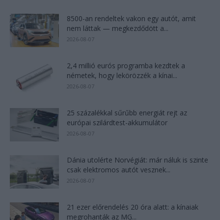
8500-an rendeltek vakon egy autót, amit
nem láttak — megkezdődött a...
2026-08-07
2,4 millió eurós programba kezdtek a
németek, hogy lekörözzék a kínai...
2026-08-07
25 százalékkal sűrűbb energiát rejt az
európai szilárdtest-akkumulátor
2026-08-07
Dánia utolérte Norvégiát: már náluk is szinte
csak elektromos autót vesznek...
2026-08-07
21 ezer előrendelés 20 óra alatt: a kínaiak
megrohanták az MG...