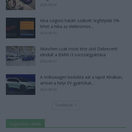
2026-08-04
Kína szigorú határt szabott: legfeljebb 5%
lehet a hiba az elektromos...
2026-08-05
München csak most érte utol Debrecent:
elindult a BMW i3 sorozatgyártása
2026-08-07
A Volkswagen bedobta azt a lapot Kínában,
amivel a helyi EV-gyártókat...
2026-08-04
Továbbiak
Legutolsó cikkek