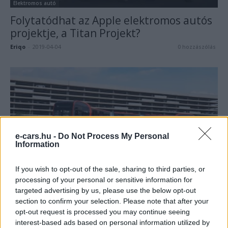
Elektromos autó
Folytatódhat az Apple elektromos autós
projektje, a Titan Projekt?
Eriqo
-
2019-04-04
0 hozzászólás
e-cars.hu -
Do Not Process My Personal
Information
Elektromos autó
If you wish to opt-out of the sale, sharing to third parties, or
BYD K12A – a világ leghosszabb
processing of your personal or sensitive information for
targeted advertising by us, please use the below opt-out
elektromos autóbusza
section to confirm your selection. Please note that after your
e-cars.hu
-
2019-04-03
1 hozzászólás
opt-out request is processed you may continue seeing
interest-based ads based on personal information utilized by