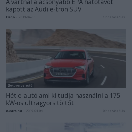
A vártnál alacsonyabb EPA hatótávot
kapott az Audi e-tron SUV
Eriqo
-
2019-04-05
1 hozzászólás
Elektromos autó
Hét e-autó ami ki tudja használni a 175
kW-os ultragyors töltőt
e-cars.hu
-
2019-04-04
0 hozzászólás