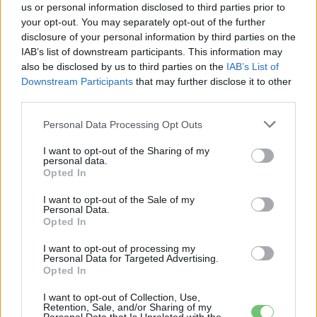
us or personal information disclosed to third parties prior to
your opt-out. You may separately opt-out of the further
disclosure of your personal information by third parties on the
IAB’s list of downstream participants. This information may
also be disclosed by us to third parties on the
IAB’s List of
Downstream Participants
that may further disclose it to other
third parties.
Personal Data Processing Opt Outs
Elektromos autó
I want to opt-out of the Sharing of my
Elektromos SUV-vel bővül a Volkswagen
personal data.
Opted In
ID. családja
e-cars.hu
-
2019-04-03
I want to opt-out of the Sale of my
3 hozzászólás
Personal Data.
Opted In
I want to opt-out of processing my
Personal Data for Targeted Advertising.
Opted In
I want to opt-out of Collection, Use,
Retention, Sale, and/or Sharing of my