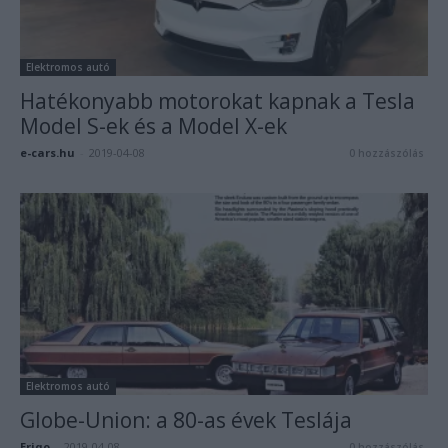
Elektromos autó
Hatékonyabb motorokat kapnak a Tesla
Model S-ek és a Model X-ek
e-cars.hu
-
2019-04-08
0 hozzászólás
Elektromos autó
Globe-Union: a 80-as évek Teslája
Eriqo
-
2019-04-08
0 hozzászólás