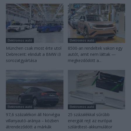
Elektromos autó
Elektromos autó
München csak most érte utol
8500-an rendeltek vakon egy
Debrecent: elindult a BMW i3
autót, amit nem láttak —
sorozatgyártása
megkezdődött a...
Elektromos autó
Elektromos autó
97,6 százalékon áll Norvégia
25 százalékkal sűrűbb
villanyautó-aránya – közben
energiát rejt az európai
átrendeződött a márkák
szilárdtest-akkumulátor