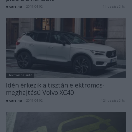
e-cars.hu
-
2019-04-02
1 hozzászólás
Elektromos autó
Idén érkezik a tisztán elektromos-
meghajtású Volvo XC40
e-cars.hu
-
2019-04-02
12 hozzászólás