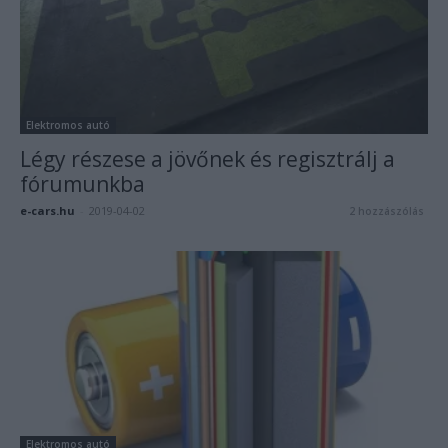
Elektromos autó
Légy részese a jövőnek és regisztrálj a
fórumunkba
e-cars.hu
-
2019-04-02
2 hozzászólás
Elektromos autó