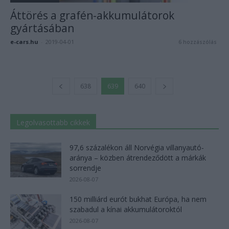
Áttörés a grafén-akkumulátorok
gyártásában
e-cars.hu
-
2019-04-01
6 hozzászólás
638
639
640
Legolvasottabb cikkek
97,6 százalékon áll Norvégia villanyautó-
aránya – közben átrendeződött a márkák
sorrendje
2026-08-07
150 milliárd eurót bukhat Európa, ha nem
szabadul a kínai akkumulátoroktól
2026-08-07