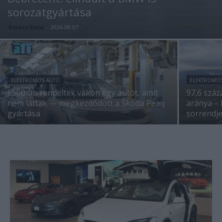
sorozatgyártása
Kovács Kata
-
2026-08-07
ELEKTROMOS AUTÓ
ELEKTROMO
8500-an rendeltek vakon egy autót, amit
97,6 száz
nem láttak — megkezdődött a Škoda Peaq
aránya –
gyártása
sorrendj