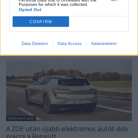
Personal Data that Is Unrelated with the
Purposes for which it was collected.
Opted Out
Elektromos autó
CONFIRM
2022-ben indul az elektromos ID. Buzz
sorozatgyártása
Data Deletion
Data Access
Adatvédelem
e-cars.hu
-
2019-04-02
0 hozzászólás
Elektromos autó
A ZOE után újabb elektromos autót dob
piacra a Renault