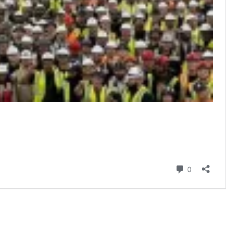
hozzászól
0