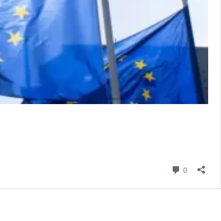
hozzászól
0