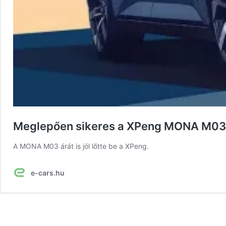
Meglepően sikeres a XPeng MONA M03 
A MONA M03 árát is jól lőtte be a XPeng.
e-cars.hu