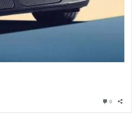
hozzászól
0