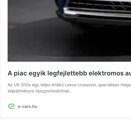
A piac egyik legfejlettebb elektromos a
Az UX 300e egy teljes értékű Lexus crossover, speciálisan megs
teljesítményre összpontosítottak.
e-cars.hu