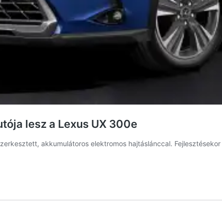
utója lesz a Lexus UX 300e
zerkesztett, akkumulátoros elektromos hajtáslánccal. Fejlesztésekor