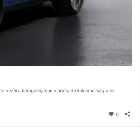
 tervezői a kategóriájában mértékadó kifinomultságra és
hozzászól
0